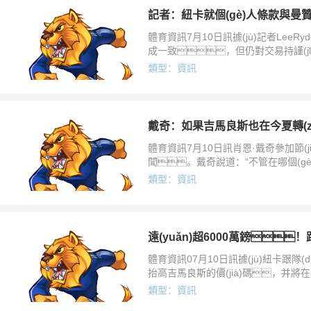
體育資訊7月10日訊據(jù)記者LeeRy
成一致，但仍對交易持謹(jǐ
趣，相關(guān)談判進(jìn)
類型：資訊
但紐卡仍保持謹(jǐn)慎態(tài)度
體育資訊7月10日訊肖恩·戴奇參加節(
聞。戴奇說道：“不管在哪個(gè
(gè)重要球員要走，大家都知道
類型：資訊
開始心癢、緊
體育資訊07月10日訊據(jù)紐卡跟隊(d
抬高吉馬良斯的價(jià)碼，并將在本
jiān)信球員的市場價(jià)值仍處
類型：資訊
是：隨