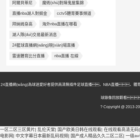
阿爾貝蒂尼
魔術(shù)對陣鬼屋集錦
直播nba湖人對掘金
cctv5體育賽事頻道
拜納姆身高
海外nba直播在哪看
湖人隊(duì)交易最新消息
24籃球直播網(wǎng)現(xiàn)場直播
雷速體育比分直播
nba直播 在線
24直播網(wǎng)為球迷愛好者提供高清無插件足球直播、NBA直播、體
球錄像回放觀看
? Copyright @ 2013-
天天爽天天透天天摸|欧美人交a欧美精品|av网站国产在线播放|
一区二区三区黄片
|
乱伦天堂
|
国产欧美日韩在线观看
|
在线观看高清无码
电影网
|
中文字幕日本最新乱码视频
|
国产成人精品久久二区二区
|
一级a