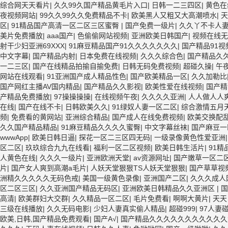
综合网天天看片
|
久久99久国产精品黄毛片入口
|
日韩一二三四区
|
黄色在
夜视频网站
|
99久久99久久免费精品不卡
|
欧美黑人又粗又大高潮喷水
|
天
区
|
91精品国产高清一区二区三区蜜臀
|
国产免费一级片
|
久久丫不卡人
美片免费播放
|
aaa国产
|
色偷偷网站视频
|
亚洲欧美日韩国产
|
视频在线无
射干少妇亚洲69XXX
|
91麻豆精品国产91久久久久久久久
|
国产精品91视
中文字幕
|
国产精品内射
|
日本免费在线视频
|
久久久综合色
|
国产精品久
一二三区
|
国产在线精品拍揄自揄免费
|
日韩无码免费视频
|
超碰久操
|
午
网站在线观看
|
91亚洲国产成人精品性色
|
国产欧美精品一区
|
久久加勒比
国产网红主播AV国内精品
|
国产精品久久影视
|
欧美性爱在线视频
|
国产精
产精品免费播放
|
97操操操操
|
在线视频午夜
|
久久久久亚洲
|
人人做人人
在线
|
国产在线不卡
|
日韩欧美久久
|
91绿奴人妻一区二区
|
综合激情五月
频
|
免费看的黄网站
|
亚洲综合精品
|
国产成人在线免费视频
|
欧美交换配乱
久久国产精品精品
|
91麻豆精品久久久久蜜臀
|
中文字幕丝袜
|
国产麻豆一
wwwApp
|
欧美日韩日逼
|
探花一区二三区四无码
|
一级录像黄色性爱亚洲
区二区
|
玖玖综合九九在线看
|
福利一区二区视频
|
欧美日韩生活片
|
91
人黄色在线
|
久久久一级片
|
亚洲欧洲天堂
|
av资源网址
|
国产嫩草一区二
片
|
国产女人爽到高潮a毛片
|
人妖天堂狠狠TS人妖天堂狠狠
|
国产草草视
洲精久久久久久无码色戒
|
美国一级黄色录像
|
亚洲国产二区
|
久久久成人
区二区三区
|
久久亚洲国产精品无码区
|
亚洲欧美日韩精品久久亚洲区
|
国
高清
|
欧美群妇大交群
|
久久精品一区二区
|
毛片免费看
|
啊啊大黄片
|
天天
三级在线播放
|
久久无码电影
|
少妇人妻真实偷人精品
|
超碰999
|
97人妻
欧美,日韩,国产精品免费观看
|
国产A√
|
国产精品久久久久久久久久久久久