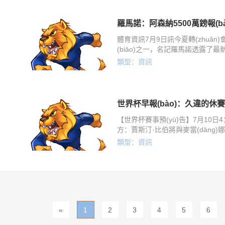
阿森納的正式接觸時(shí)才會開啟談判?！?/div>
類型：資訊
體育資訊7月9日訊今夏轉(zhuǎ
(biāo)之一，名記羅馬諾透露了最
森納向紐卡開出了一份5500萬鎊的報
類型：資訊
是，關(guān)于吉
【世界杯賽事預(yù)告】7月10日
方：賈斯汀·比伯將與麥當(dāng)
息，賈斯汀·比伯將與麥
類型：資訊
«
1
2
3
4
5
6