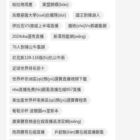
帕拉瑪塔鷹
東盟錦標(biāo)
烏爾基薩大學(xué)后備隊(duì)
國王對陣湖人
伊拉克VS挪威上半場直播
魔術(shù)Vs鹡鶘集錦
2024nba選秀直播
新澤西籃網(wǎng)
76人對陣公牛集錦
尼克斯128-116復(fù)仇公牛新
足球世界排名前十
世界杯非洲區(qū)預(yù)選賽直播視頻下載
nba直播免費(fèi)觀看直播在線857直播
美加墨世界杯南美區(qū)預(yù)選賽賽程表
葡萄牙杯:波爾圖vs里斯本
廣東體育頻道在線直播高清官網(wǎng)
雨燕體育在線直播
乒超聯(lián)賽在線直播觀看