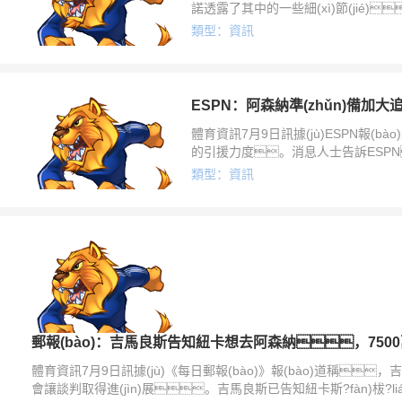
諾透露了其中的一些細(xì)節(jié)
·桑托斯和吉馬良斯有著同一批經(jīng
類型：資訊
體育資訊7月9日訊據(jù)ESPN報(b
的引援力度。消息人士告訴ESP
后，阿森納準(zhǔn)備加
類型：資訊
柭?lián)在轉(zhuǎn)會費(fèi)上達(d
郵報(bào)：吉馬良斯告知紐卡想去阿森納，7500
體育資訊7月9日訊據(jù)《每日郵報(bào)》報(bào)道稱
會讓談判取得進(jìn)展。吉馬良斯已告知紐卡斯?fàn)柭