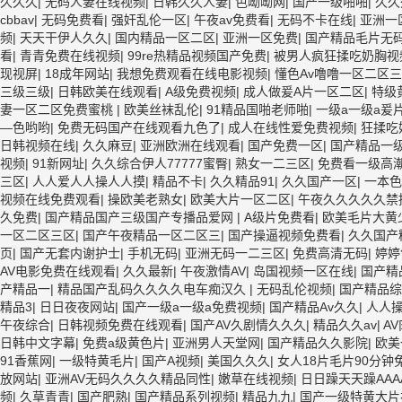
久久久
|
无码人妻在线视频
|
日韩久久人妻
|
色呦呦网
|
国产一级啪啪
|
久久
cbbav
|
无码免费看
|
强奸乱伦一区
|
午夜av免费看
|
无码不卡在线
|
亚洲一
频
|
天天干伊人久久
|
国内精品一区二区
|
亚洲一区免费
|
国产精品毛片无
看
|
青青免费在线视频
|
99re热精品视频国产免费
|
被男人疯狂揉吃奶胸
现视屏
|
18成年网站
|
我想免费观看在线电影视频
|
懂色Av噜噜一区二区三
三级三级
|
日韩欧美在线观看
|
A级免费视频
|
成人做爰A片一区二区
|
特级
妻一区二区免费蜜桃
|
欧美丝袜乱伦
|
91精品国啪老师啪
|
一级a一级a爰
―色哟哟
|
免费无码国产在线观看九色了
|
成人在线性爱免费视频
|
狂揉吃
日韩视频在线
|
久久麻豆
|
亚洲欧洲在线观看
|
国产免费一区
|
国产精品一级
视频
|
91新网址
|
久久综合伊人77777蜜臀
|
熟女一二三区
|
免费看一级高
三区
|
人人爱人人操人人摸
|
精品不卡
|
久久精品91
|
久久国产一区
|
一本
视频在线免费观看
|
操欧美老熟女
|
欧美大片一区二区
|
午夜久久久久久禁
久免费
|
国产精品国产三级国产专播品爱网
|
A级片免费看
|
欧美毛片大黄
一区二区三区
|
国产午夜精品一区二区三
|
国产操逼视频免费看
|
久久国产
页
|
国产无套内谢护士
|
手机无码
|
亚洲无码一二三区
|
免费高清无码
|
婷婷
AV电影免费在线观看
|
久久最新
|
午夜激情AV
|
岛国视频一区在线
|
国产精
产精品一
|
精品国产乱码久久久久电车痴汉久
|
无码乱伦视频
|
国产精品综
精品3
|
日日夜夜网站
|
国产一级a一级a免费视频
|
国产精品Av久久
|
人人
午夜综合
|
日韩视频免费在线观看
|
国产AV久剧情久久久
|
精品久久av
|
A
日韩中文字幕
|
免费a级黄色片
|
亚洲男人天堂网
|
国产精品久久影院
|
欧美
91香蕉网
|
一级特黄毛片
|
国产A视频
|
美国久久久
|
女人18片毛片90分钟
放网站
|
亚洲AV无码久久久久精品同性
|
嫩草在线视频
|
日日躁天天躁AAAA
频
|
久草青青
|
国产肥熟
|
国产精品系列视频
|
精品九九
|
国产一级特黄大片