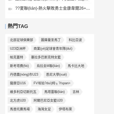
??夏聯(lián)-熱火擊敗勇士金康韋爾26+5瓊斯9中1奧爾布里奇21+6
熱門TAG
北部足球俱樂部
圖庫曼圣馬丁
科比亞波
U23亞洲杯
商業(yè)足球會青年隊(duì)
帕克蓋特
塞拉多巴斯克特女籃
斯考塔費(fèi)
烏拉圭M聯(lián)
馬卡比大地
丹德農(nóng)市U23
悉尼大學(xué)
薩摩亞U16
FV埃珀?duì)柌┒?/span>
維多利亞切斯托瓦
馬塔雷聯(lián)
吉林
北方虎U20
阿爾巴尼亞女籃U20
馬普托賽馬場
海灣女足
伊塔布萊