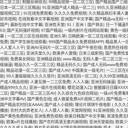
区二区三区
|
制服丝袜综合
|
99精品视频一区二区三区
|
国产精品国产三
日本一区二区三区精品
|
91亚洲国产成人精品一区二三
|
99久久亚洲精品
服视频囗交
|
91在线免费观看
|
久久久久免费视频
|
久久精品熟妇丰满人妻
好吊视频
|
在线观看中文字幕视频
|
亚洲国产中文字幕
|
国产精品va无码
国产
|
最新在线中文字幕
|
亚洲性天堂
|
91丨亚洲丨国产熟女
|
日一下骚逼
53
|
国产无码强奸视频
|
97国产精品
|
一级内射片在线网站观看
|
黄色一级
幕
|
一区二区三区在线视频
|
亚洲久草
|
日韩欧美一区二区在线观看
|
中文
免费
|
国产学生妹在线观看
|
999国产精品永久免费视频APP
|
精品黑人一
人人爱人人干
|
亚洲AV无码片一区二区三区
|
国产午夜在线
|
思思热在线视
一区二区三区
|
亚洲天堂久久
|
欧美伊人激情
|
日本三级影院
|
国产免费性
视频
|
免费美女网站
|
亚洲精品自拍
|
www.精品
|
无码人妻一区二区三区一
级操逼
|
精品久久一区二区三区
|
精品无码久久
|
国产成人无码www免费
品
|
精品动漫一区二区三区
|
国产成人AV
|
中国美女一级毛片
|
一二三区在
航
|
99人妻碰碰碰久久久久禁片
|
亚洲高清无码一区二区
|
久久99亚洲精品
产成人精品视频
|
人妻互换一二三区免费
|
人人人操
|
亚洲无码操逼
|
亚洲
精品999久久久
|
亚洲一级片在线观看
|
樱花动漫入口
|
狠狠躁日日躁XXXX
二区
|
国产精品一区二区三区AV
|
久久综合九色综合网站
|
一级α片免费看
洲中文字幕AV
|
国产黄色在线
|
成人做爰免费A片视频二机片
|
国产精品一
国产精品农村妇女AAAA
|
国产成人小视频
|
理论片琪琪午夜电影
|
久久久久
播放
|
农村大炕弄老女人
|
人人摸人人看
|
天堂网视频
|
91亚洲视频
|
久久亚
国产黄色免费网站
|
亚洲免费色视频
|
欧美日韩国产中文字幕
|
高清免费无
级
|
欧美α片在线播放
|
国产农村高清无套内谢视频
|
亚洲天堂偷拍
|
欧美少
久久久久成人午夜
|
熟女乱伦视频
|
97国产色呦呦呦夜嗨嗨
|
奶大灬好大灬