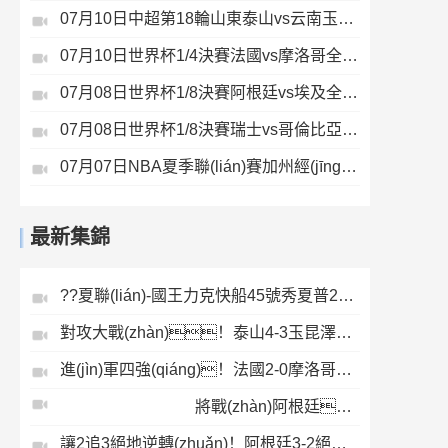
07月10日中超第18輪山東泰山vs云南玉昆全場錄像
07月10日世界杯1/4決賽法國vs摩洛哥全場錄像
07月08日世界杯1/8決賽阿根廷vs埃及全場錄像
07月08日世界杯1/8決賽瑞士vs哥倫比亞全場錄像
07月07日NBA夏季聯(lián)賽加州經(jīng)典賽熱火-勇士全場錄像
最新集錦
??夏聯(lián)-國王力克快船45號秀夏普21分阿卡夫19+7瓦格勒7中1
對攻大戰(zhàn)！泰山4-3玉昆澤卡2射2傳玉昆狂轟28腳王大雷屢次撲救
進(jìn)軍四強(qiáng)！法國2-0摩洛哥姆巴佩傳射建功+失點(diǎn)登貝萊貼地?cái)?/a>
將戰(zhàn)阿根廷！瑞士點(diǎn)球大戰(zhàn)4-3淘汰哥倫比亞D·桑切斯、庫喬失點(diǎn)
讓2追3絕地逆轉(zhuǎn)！阿根廷3-2絕殺埃及進(jìn)8強(qiáng)梅西傳射+失點(diǎn)恩佐絕殺