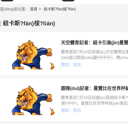
當(dāng)前位置：
首頁
紐卡斯?fàn)柭?lián)
紐卡斯?fàn)柭?lián)
體育資訊7月10日訊據(jù)天空體育記者K
(dá)成口頭協(xié)議，轉(zhu
比的轉(zhuǎn)會達(dá)成了一份口
類型：資訊
定了目標(biāo)。盡管
跟隊(duì)記者：曼贊比在世界杯
體育資訊7月10日訊據(jù)英超紐卡斯?fàn
道，曼贊比在世界杯結(jié)
瑞士隊(duì)參加世界杯，他上個(
類型：資訊
47次，有過7個(gè)進(jìn)球和9次