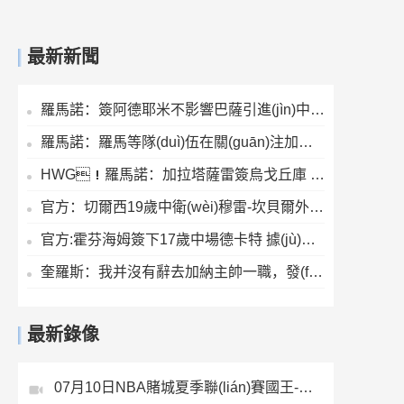
最新新聞
羅馬諾：簽阿德耶米不影響巴薩引進(jìn)中鋒，阿爾瓦雷斯是頭號目標(biāo)
羅馬諾：羅馬等隊(duì)伍在關(guān)注加納喬情況，羅馬目前只考慮租借
HWG！羅馬諾：加拉塔薩雷簽烏戈丘庫 先租后買總價(jià)稍低于3000萬歐
官方：切爾西19歲中衛(wèi)穆雷-坎貝爾外租比甲科特賴克 租期一個(gè)賽季
官方:霍芬海姆簽下17歲中場德卡特 據(jù)悉轉(zhuǎn)會費(fèi)1700萬歐+浮動+二轉(zhuǎn)
奎羅斯：我并沒有辭去加納主帥一職，發(fā)文只是表達(dá)感謝而已
最新錄像
07月10日NBA賭城夏季聯(lián)賽國王-快船全場錄像