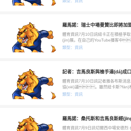
類型：資訊
(zhuǎn)會有任何接
羅馬諾：瑞士中場曼贊比即將加盟紐卡
體育資訊7月10日訊紐卡正在積極爭取
(jìn)展。在自己的YouTube播客
兩名重要球員后，紐卡正準(z
類型：資訊
體育資訊7月10日訊記者雅各布斯消息，
協(xié)議。雖然紐卡斯?fàn)
有任何直接的談判，但預(yù)計(j
類型：資訊
體育資訊7月9日訊切爾西中場安德烈·