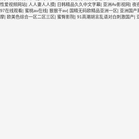
性爱视频网站
|
人人妻人人摸
|
日韩精品久久中文字幕
|
亚洲Av影视网
|
夜
97在线观看
|
蜜桃av在线
|
狠狠干av
|
国精无码欧精品亚洲一区
|
亚洲国产
摩
|
欧美色综合一区二区三区
|
蜜臀影院
|
91高潮胡言乱语对白刺激国产
|