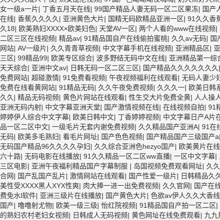
女一级a一片
|
丁香五月天在线
|
99国产精品人妻无码一区二区果冻
|
国产人
在线
|
香蕉久久久久
|
亚洲黄色大片
|
国精无码欧精品亚洲一区
|
91久久香
久18
|
欧美熟妇XXXX×欧美妇色
|
天堂AV一区
|
两个人看的www在线视频
|
二区三区在线视频
|
精品av
|
91精品国自产在线偷拍蜜桃
|
久久av无码
|
国
网站
|
AV一级片
|
久久青青草视频
|
中文字幕手机在线视频
|
亚洲精品区
|
三区
|
99精品99
|
欧美专区综合
|
波多野结无码中文在线
|
亚洲精品第一综合
天天综合
|
亚洲中文av
|
日韩无码一区二区三区
|
国产精品久久久久久久久
免费网站
|
超碰激情
|
91免费看视频
|
午夜视频福利在线观看
|
无码人妻少
免费在线看黄网站
|
91精品无码
|
久久午夜免费视频
|
久久久一
|
欧美日韩
久久
|
精品无码视频
|
黄色片网站在线观看
|
性生交大片免费全黄
|
人人操
亚洲无码内射
|
中文字幕亚洲天堂
|
国产激情视频在线
|
在线视频自拍
|
9
婷婷伊人综合中文字幕
|
欧美日韩中文
|
丁香婷婷视频
|
中文字幕日产A片
品一区二区中文
|
一级毛片无套内谢免费视频
|
久久精品国产亚洲A
|
91在
无码
|
欧美多毛熟妇
|
看毛片网址
|
国产色色视频
|
国产精品国产三级国产a
无码国产精品96久久久久孕妇
|
久久综合亚洲色hezyo国产
|
欧美黄片在线
六十路
|
无码电影在线播放
|
91久久精品一区二区ww直播
|
一区中文字幕
|
三区电影
|
亚洲午夜福利精品国产字幕制服
|
岛国视频免费观看网址
|
久久
合网
|
国产乱国产乱片
|
激情网站在线观看
|
国产性爱一级片
|
日韩精品久
美性受XXXX黑人XYX性爽
|
肉大捧一进一出免费视频
|
久久官网
|
国产在
费免水l软件
|
亚洲三级片在线播放
|
国产黄色大片
|
色欲av伊人久久大香
国产
|
噜噜射尤物
|
欧美一级三级
|
怡红院视频
|
91精品国自产拍一区二区
|
的熟妇农村老妇女视频
|
日韩成人无码视频
|
黄色网址在线免费观看
|
九九