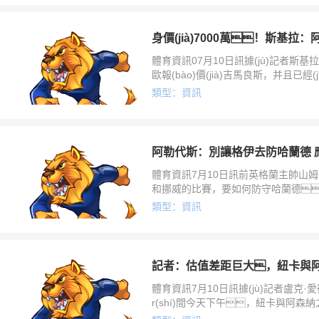
體育資訊07月10日訊據(jù)記者斯基拉獨
歐報(bào)價(jià)吉馬良斯，并且已經(j
億歐。斯基拉寫道：阿森納計(jì)劃出
類型：資訊
愿
體育資訊7月10日訊前英格蘭主帥山
和挪威的比賽，要如何防守哈蘭德
比大多數(shù)英格蘭球員都更了解哈
類型：資訊
體育資訊7月10日訊據(jù)記者盧克·愛德
r(shí)間今天下午，紐卡與阿森
華茲在社交媒體上這樣寫道：“截止今